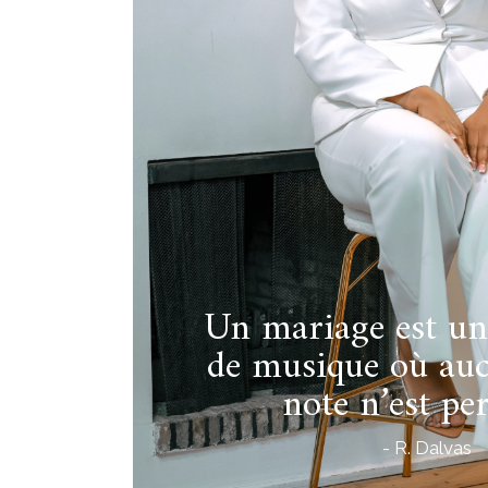
Un mariage est un
de musique où auc
note n’est pe
- R. Dalvas