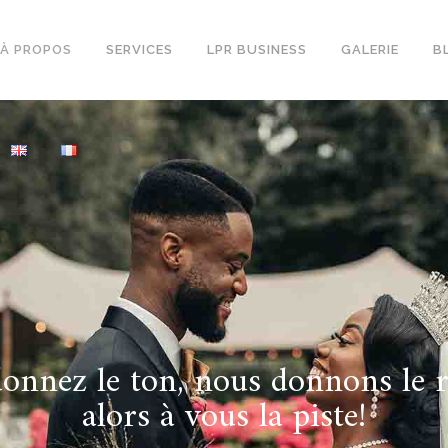
À PROPOS
SERVICES
LPR BUSINESS
GALERIE
B
onnez le ton, nous donnons le 
alors à vous la piste!