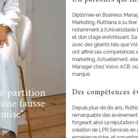
Diplômée en Business Manag
Marketing, Ruthiana a su tirer
notamment à l’Universidade 
et d’un stage enrichissant. Sa
avec des géants tels que Volv
ont affiné ses compétences 
marketing. Actuellement, ell
Manager chez Volvo ACB, où so
marque.
e partition
Des compétences év
une fausse
Depuis plus de dix ans, Ruth
rmise"
remarquable des événements 
forgeant ainsi sa réputation d
création de LPR Services en 2
expérience riche, et son entr